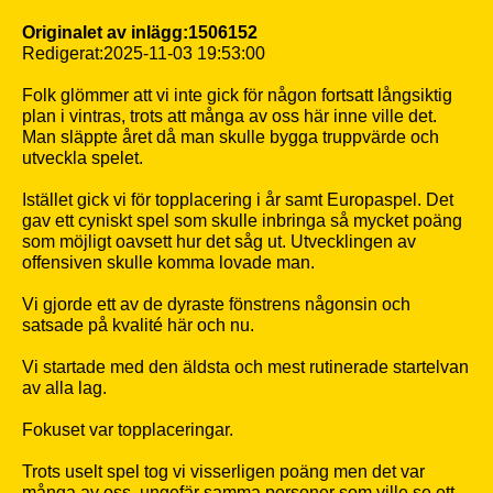
Originalet av inlägg:1506152
Redigerat:2025-11-03 19:53:00
Folk glömmer att vi inte gick för någon fortsatt långsiktig
plan i vintras, trots att många av oss här inne ville det.
Man släppte året då man skulle bygga truppvärde och
utveckla spelet.
Istället gick vi för topplacering i år samt Europaspel. Det
gav ett cyniskt spel som skulle inbringa så mycket poäng
som möjligt oavsett hur det såg ut. Utvecklingen av
offensiven skulle komma lovade man.
Vi gjorde ett av de dyraste fönstrens någonsin och
satsade på kvalité här och nu.
Vi startade med den äldsta och mest rutinerade startelvan
av alla lag.
Fokuset var topplaceringar.
Trots uselt spel tog vi visserligen poäng men det var
många av oss, ungefär samma personer som ville se ett