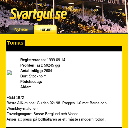
Nyheter
Forum
Tomas
Registrerades:
1999-09-14
Profilen läst:
59245 ggr
Antal inlägg:
2684
Bor:
Stockholm
Födelsedag:
Ålder:
Född 1972
Bästa AIK-minne: Gulden 92+98. Pagges 1-0 mot Barca och
Wembley-matchen.
Favoritgnagare: Bosse Berglund och Vadde.
Anser att press på bollhållaren är ett måste i modern fotboll.