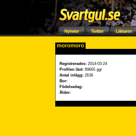
Nyheter
Twitter
Läktaren
moromoro
Registrerades:
2014-03-24
Profilen läst:
89665 ggr
Antal inlägg:
2636
Bor:
Födelsedag:
Ålder: