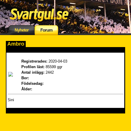
Nyheter
Forum
Ambro
Registrerades:
2020-04-03
Profilen läst:
85599 ggr
Antal inlägg:
2442
Bor:
Födelsedag:
Ålder:
Sini