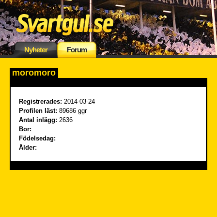
Nyheter
Forum
moromoro
Registrerades:
2014-03-24
Profilen läst:
89686 ggr
Antal inlägg:
2636
Bor:
Födelsedag:
Ålder: