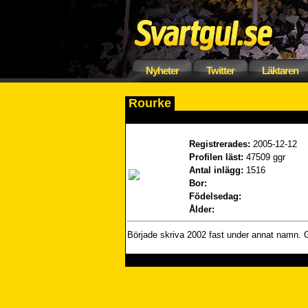
Nyheter
Twitter
Läktaren
Rourke
Registrerades:
2005-12-12
Profilen läst:
47509 ggr
Antal inlägg:
1516
Bor:
Födelsedag:
Ålder:
Började skriva 2002 fast under annat namn. 