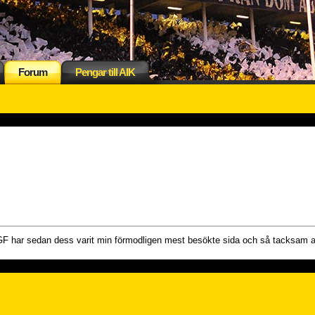
Forum
Pengar till AIK
GF har sedan dess varit min förmodligen mest besökte sida och så tacksam at