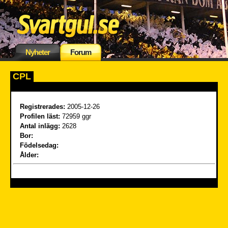
Nyheter
Forum
CPL
Registrerades:
2005-12-26
Profilen läst:
72959 ggr
Antal inlägg:
2628
Bor:
Födelsedag:
Ålder: