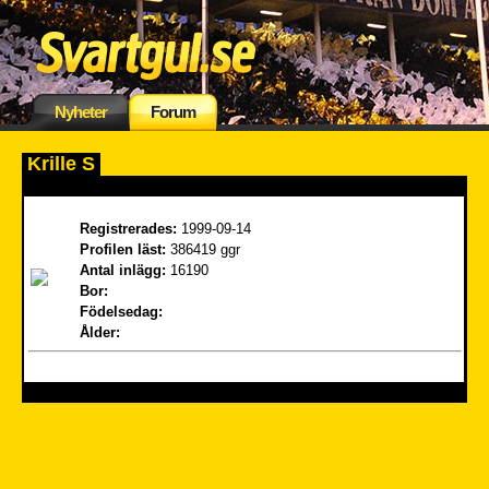
Nyheter
Forum
Krille S
Registrerades:
1999-09-14
Profilen läst:
386419 ggr
Antal inlägg:
16190
Bor:
Födelsedag:
Ålder: