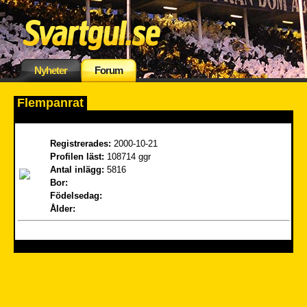
Nyheter
Forum
Flempanrat
Registrerades:
2000-10-21
Profilen läst:
108714 ggr
Antal inlägg:
5816
Bor:
Födelsedag:
Ålder: