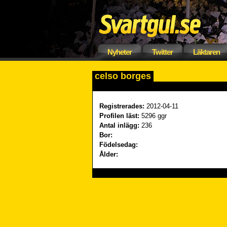
Nyheter
Twitter
Läktaren
celso borges
Registrerades:
2012-04-11
Profilen läst:
5296 ggr
Antal inlägg:
236
Bor:
Födelsedag:
Ålder: