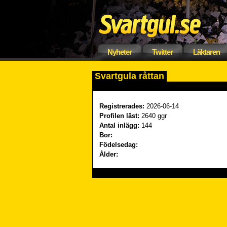
Nyheter
Twitter
Läktaren
Svartgula råttan
Registrerades:
2026-06-14
Profilen läst:
2640 ggr
Antal inlägg:
144
Bor:
Födelsedag:
Ålder: