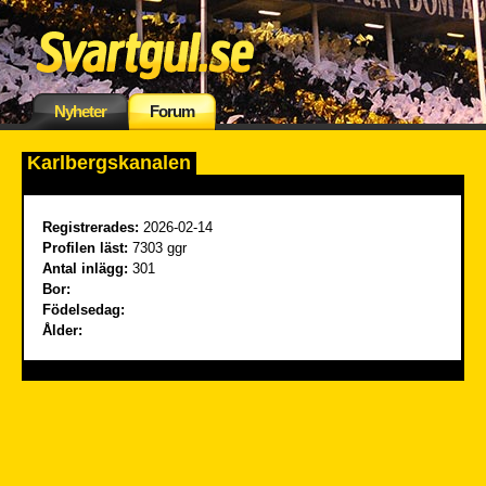
Nyheter
Forum
Karlbergskanalen
Registrerades:
2026-02-14
Profilen läst:
7303 ggr
Antal inlägg:
301
Bor:
Födelsedag:
Ålder: