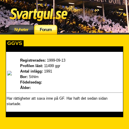
Nyheter
Forum
GGVS
Registrerades:
1999-09-13
Profilen läst:
11499 ggr
Antal inlägg:
1991
Bor:
Sthlm
Födelsedag:
Ålder:
Har rättigheter att saxa inne på GF. Har haft det sedan sidan
startade.