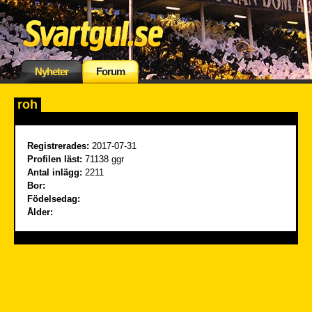
Nyheter
Forum
roh
Registrerades:
2017-07-31
Profilen läst:
71138 ggr
Antal inlägg:
2211
Bor:
Födelsedag:
Ålder: