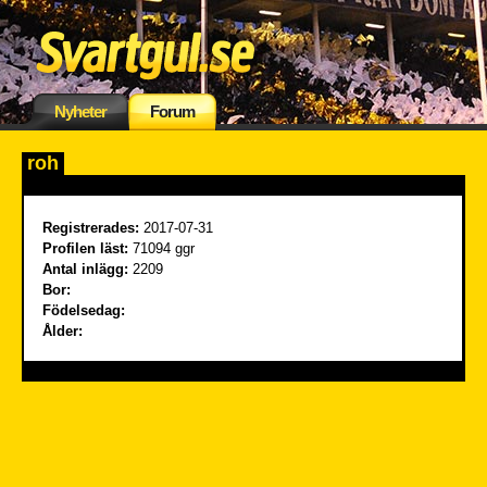
Nyheter
Forum
roh
Registrerades:
2017-07-31
Profilen läst:
71094 ggr
Antal inlägg:
2209
Bor:
Födelsedag:
Ålder: