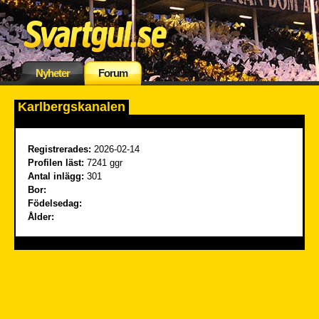
Nyheter
Forum
Karlbergskanalen
Registrerades:
2026-02-14
Profilen läst:
7241 ggr
Antal inlägg:
301
Bor:
Födelsedag:
Ålder: