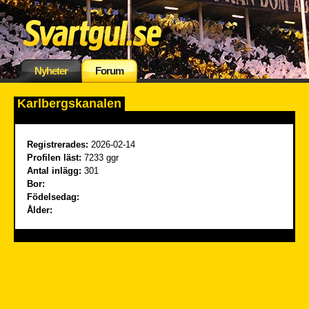
Nyheter
Forum
Karlbergskanalen
Registrerades:
2026-02-14
Profilen läst:
7233 ggr
Antal inlägg:
301
Bor:
Födelsedag:
Ålder: