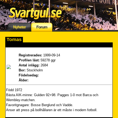
Nyheter
Forum
Tomas
Registrerades:
1999-09-14
Profilen läst:
59278 ggr
Antal inlägg:
2684
Bor:
Stockholm
Födelsedag:
Ålder:
Född 1972
Bästa AIK-minne: Gulden 92+98. Pagges 1-0 mot Barca och
Wembley-matchen.
Favoritgnagare: Bosse Berglund och Vadde.
Anser att press på bollhållaren är ett måste i modern fotboll.