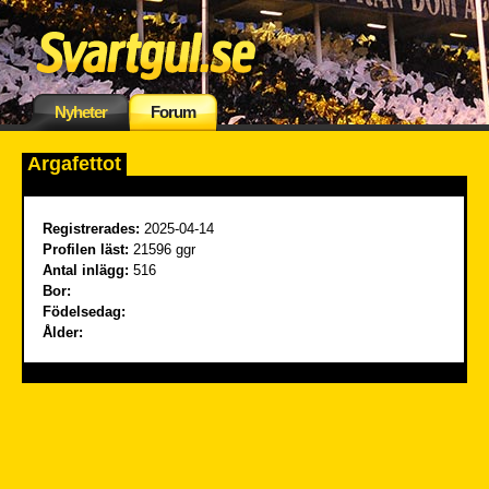
Nyheter
Forum
Argafettot
Registrerades:
2025-04-14
Profilen läst:
21596 ggr
Antal inlägg:
516
Bor:
Födelsedag:
Ålder: