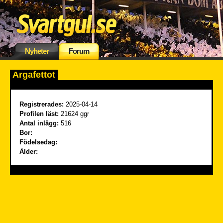
Nyheter
Forum
Argafettot
Registrerades:
2025-04-14
Profilen läst:
21624 ggr
Antal inlägg:
516
Bor:
Födelsedag:
Ålder: