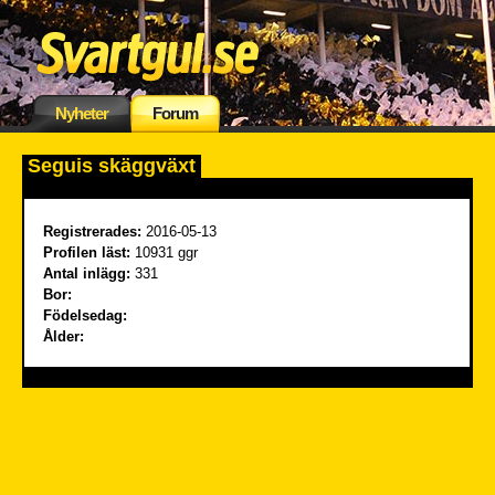
Nyheter
Forum
Seguis skäggväxt
Registrerades:
2016-05-13
Profilen läst:
10931 ggr
Antal inlägg:
331
Bor:
Födelsedag:
Ålder: