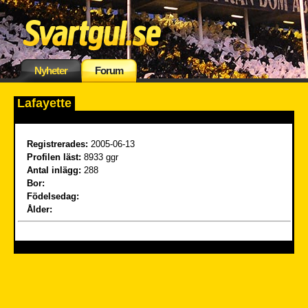
Nyheter
Forum
Lafayette
Registrerades:
2005-06-13
Profilen läst:
8933 ggr
Antal inlägg:
288
Bor:
Födelsedag:
Ålder: