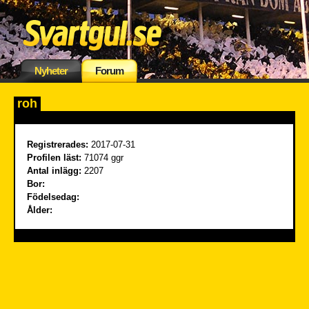
Nyheter
Forum
roh
Registrerades:
2017-07-31
Profilen läst:
71074 ggr
Antal inlägg:
2207
Bor:
Födelsedag:
Ålder: