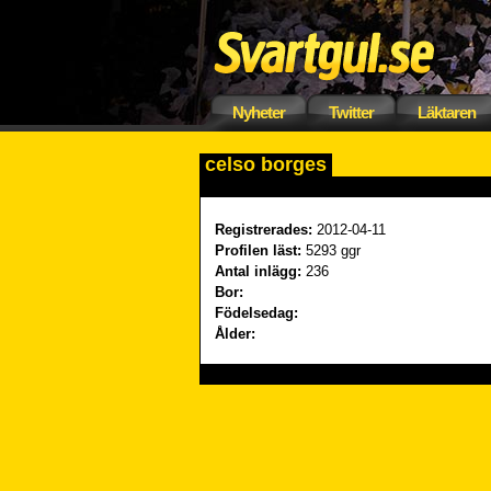
Nyheter
Twitter
Läktaren
celso borges
Registrerades:
2012-04-11
Profilen läst:
5293 ggr
Antal inlägg:
236
Bor:
Födelsedag:
Ålder: