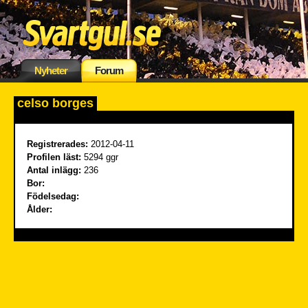
Nyheter
Forum
celso borges
Registrerades:
2012-04-11
Profilen läst:
5294 ggr
Antal inlägg:
236
Bor:
Födelsedag:
Ålder: