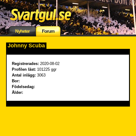
Nyheter
Forum
Johnny Scuba
Registrerades:
2020-08-02
Profilen läst:
101225 ggr
Antal inlägg:
3063
Bor:
Födelsedag:
Ålder: