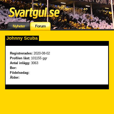
Nyheter
Forum
Johnny Scuba
Registrerades:
2020-08-02
Profilen läst:
101155 ggr
Antal inlägg:
3063
Bor:
Födelsedag:
Ålder: