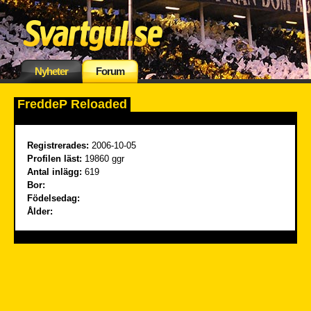
Nyheter
Forum
FreddeP Reloaded
Registrerades:
2006-10-05
Profilen läst:
19860 ggr
Antal inlägg:
619
Bor:
Födelsedag:
Ålder: