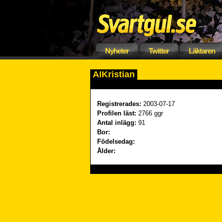
Nyheter
Twitter
Läktaren
AIKristian
Registrerades:
2003-07-17
Profilen läst:
2766 ggr
Antal inlägg:
91
Bor:
Födelsedag:
Ålder: