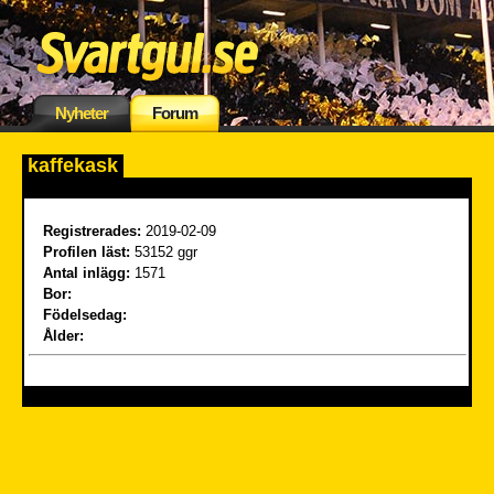
Nyheter
Forum
kaffekask
Registrerades:
2019-02-09
Profilen läst:
53152 ggr
Antal inlägg:
1571
Bor:
Födelsedag:
Ålder: