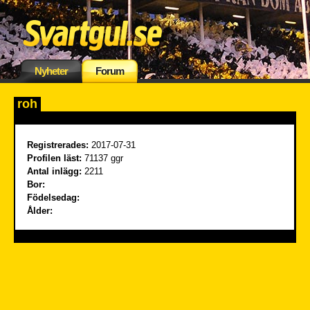
Nyheter
Forum
roh
Registrerades:
2017-07-31
Profilen läst:
71137 ggr
Antal inlägg:
2211
Bor:
Födelsedag:
Ålder: