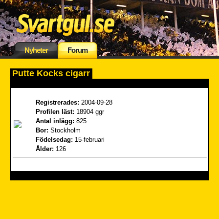
Nyheter
Forum
Putte Kocks cigarr
Registrerades:
2004-09-28
Profilen läst:
18904 ggr
Antal inlägg:
825
Bor:
Stockholm
Födelsedag:
15-februari
Ålder:
126