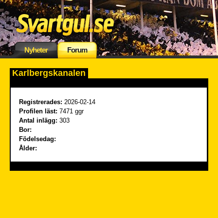
Nyheter
Forum
Karlbergskanalen
Registrerades:
2026-02-14
Profilen läst:
7471 ggr
Antal inlägg:
303
Bor:
Födelsedag:
Ålder: