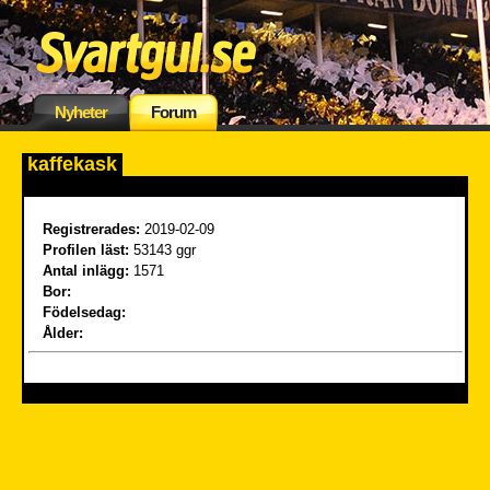
Nyheter
Forum
kaffekask
Registrerades:
2019-02-09
Profilen läst:
53143 ggr
Antal inlägg:
1571
Bor:
Födelsedag:
Ålder: