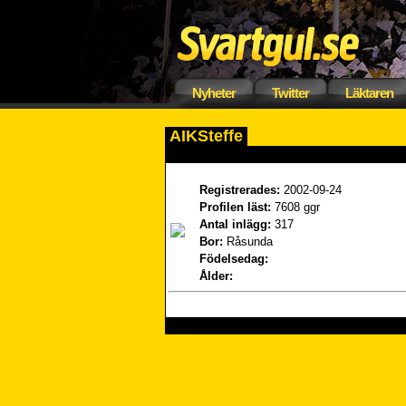
Nyheter
Twitter
Läktaren
AIKSteffe
Registrerades:
2002-09-24
Profilen läst:
7608 ggr
Antal inlägg:
317
Bor:
Råsunda
Födelsedag:
Ålder: