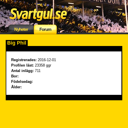
Nyheter
Forum
Big Phil
Registrerades:
2016-12-01
Profilen läst:
23358 ggr
Antal inlägg:
711
Bor:
Födelsedag:
Ålder: