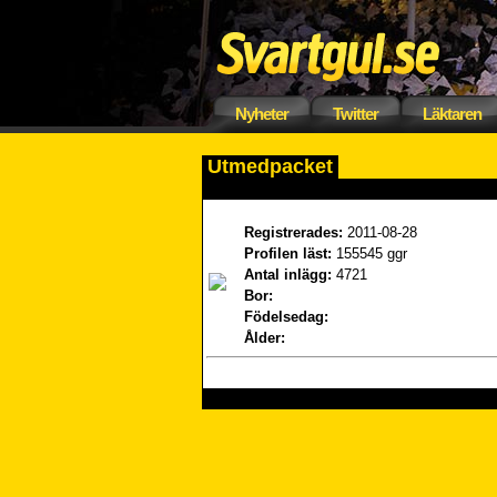
Nyheter
Twitter
Läktaren
Utmedpacket
Registrerades:
2011-08-28
Profilen läst:
155545 ggr
Antal inlägg:
4721
Bor:
Födelsedag:
Ålder: