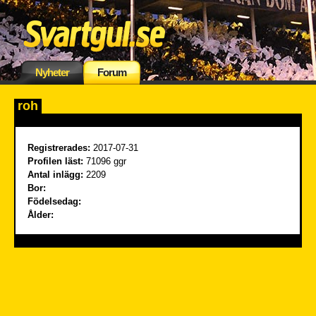
Nyheter
Forum
roh
Registrerades:
2017-07-31
Profilen läst:
71096 ggr
Antal inlägg:
2209
Bor:
Födelsedag:
Ålder: