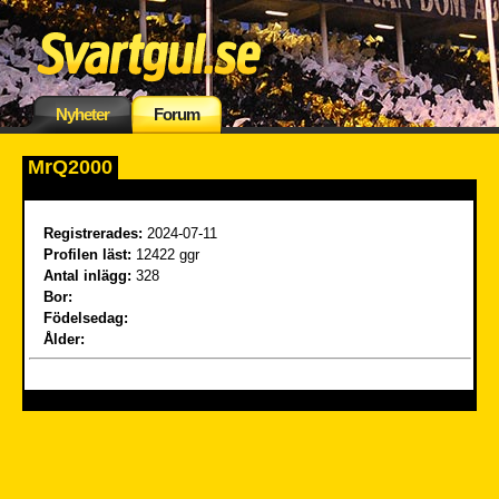
Nyheter
Forum
MrQ2000
Registrerades:
2024-07-11
Profilen läst:
12422 ggr
Antal inlägg:
328
Bor:
Födelsedag:
Ålder: