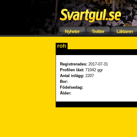
Nyheter
Twitter
Läktaren
roh
Registrerades:
2017-07-31
Profilen läst:
71042 ggr
Antal inlägg:
2207
Bor:
Födelsedag:
Ålder: