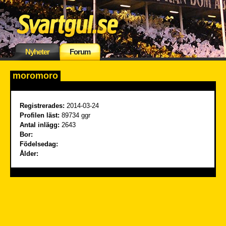
Nyheter
Forum
moromoro
Registrerades:
2014-03-24
Profilen läst:
89734 ggr
Antal inlägg:
2643
Bor:
Födelsedag:
Ålder: