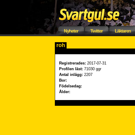
Nyheter
Twitter
Läktaren
roh
Registrerades:
2017-07-31
Profilen läst:
71030 ggr
Antal inlägg:
2207
Bor:
Födelsedag:
Ålder: