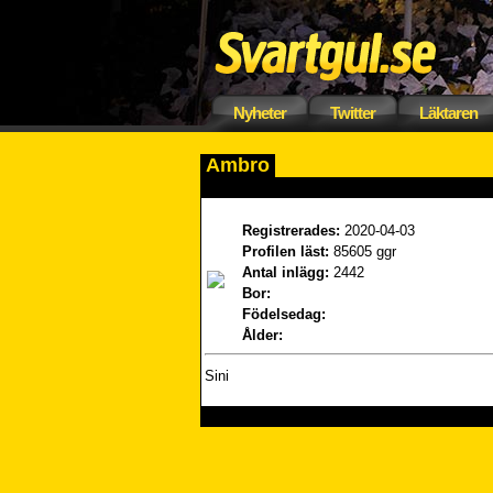
Nyheter
Twitter
Läktaren
Ambro
Registrerades:
2020-04-03
Profilen läst:
85605 ggr
Antal inlägg:
2442
Bor:
Födelsedag:
Ålder:
Sini