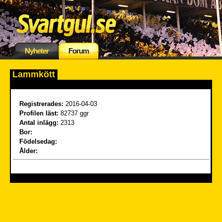
Nyheter
Forum
Lammkött
Registrerades:
2016-04-03
Profilen läst:
82737 ggr
Antal inlägg:
2313
Bor:
Födelsedag:
Ålder: