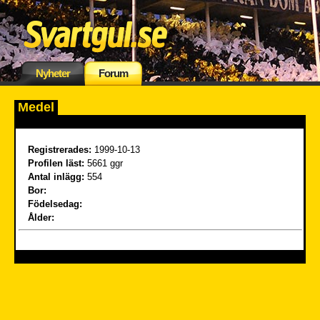
Nyheter
Forum
Medel
Registrerades:
1999-10-13
Profilen läst:
5661 ggr
Antal inlägg:
554
Bor:
Födelsedag:
Ålder: