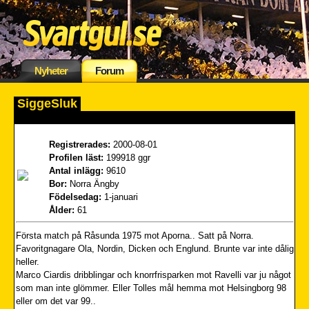
Nyheter
Forum
SiggeSluk
Registrerades:
2000-08-01
Profilen läst:
199918 ggr
Antal inlägg:
9610
Bor:
Norra Ängby
Födelsedag:
1-januari
Ålder:
61
Första match på Råsunda 1975 mot Aporna.. Satt på Norra.
Favoritgnagare Ola, Nordin, Dicken och Englund. Brunte var inte dålig
heller.
Marco Ciardis dribblingar och knorrfrisparken mot Ravelli var ju något
som man inte glömmer. Eller Tolles mål hemma mot Helsingborg 98
eller om det var 99..