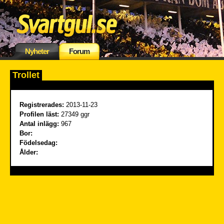
Nyheter
Forum
Trollet
Registrerades:
2013-11-23
Profilen läst:
27349 ggr
Antal inlägg:
967
Bor:
Födelsedag:
Ålder: