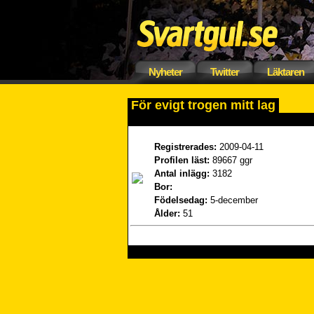
Nyheter
Twitter
Läktaren
För evigt trogen mitt lag
Registrerades:
2009-04-11
Profilen läst:
89667 ggr
Antal inlägg:
3182
Bor:
Födelsedag:
5-december
Ålder:
51