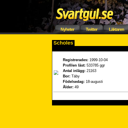
Nyheter
Twitter
Läktaren
Scholes
Registrerades:
1999-10-04
Profilen läst:
533785 ggr
Antal inlägg:
21163
Bor:
Täby
Födelsedag:
18-augusti
Ålder:
49