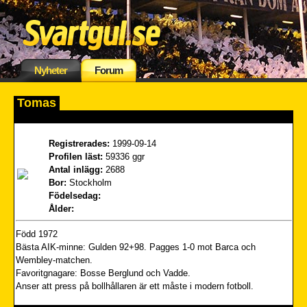
Nyheter
Forum
Tomas
Registrerades:
1999-09-14
Profilen läst:
59336 ggr
Antal inlägg:
2688
Bor:
Stockholm
Födelsedag:
Ålder:
Född 1972
Bästa AIK-minne: Gulden 92+98. Pagges 1-0 mot Barca och
Wembley-matchen.
Favoritgnagare: Bosse Berglund och Vadde.
Anser att press på bollhållaren är ett måste i modern fotboll.